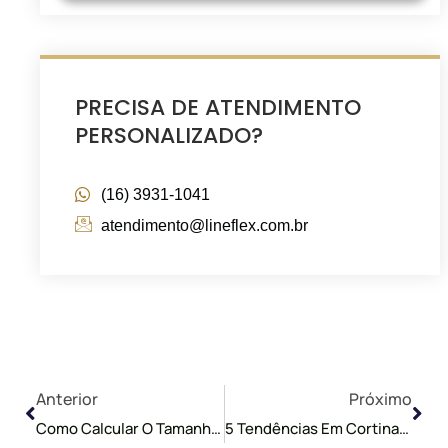
PRECISA DE ATENDIMENTO
PERSONALIZADO?
(16) 3931-1041
atendimento@lineflex.com.br
Anterior
Pró
Anterior
Próximo
Como Calcular O Tamanho De Uma Cortina Ou Persiana
5 Tendências Em Cortinas E Persianas Modernas Que Todo Designer De Interiores Deve Conhecer