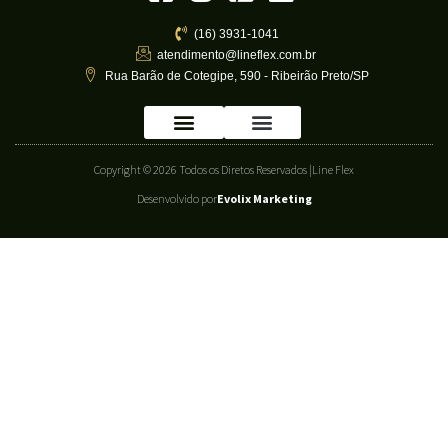
(16) 3931-1041
atendimento@lineflex.com.br
Rua Barão de Cotegipe, 590 - Ribeirão Preto/SP
Copyright © 2026 Todos os Diretos Reservados |
Line Flex
Desenvolvido por
Evolix Marketing